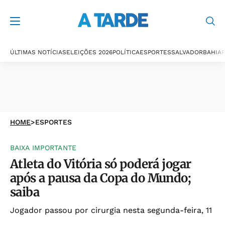
ÚLTIMAS NOTÍCIAS
ELEIÇÕES 2026
POLÍTICA
ESPORTES
SALVADOR
BAHIA
P
HOME
>
ESPORTES
BAIXA IMPORTANTE
Atleta do Vitória só poderá jogar
após a pausa da Copa do Mundo;
saiba
Jogador passou por cirurgia nesta segunda-feira, 11