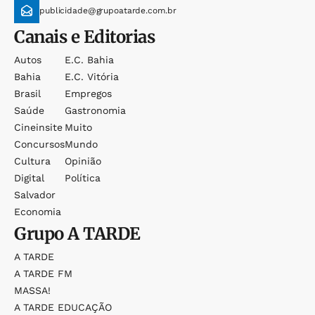
publicidade@grupoatarde.com.br
Canais e Editorias
Autos
E.c. Bahia
Bahia
E.c. Vitória
Brasil
Empregos
Saúde
Gastronomia
Cineinsite
Muito
Concursos
Mundo
Cultura
Opinião
Digital
Política
Salvador
Economia
Grupo
A TARDE
A TARDE
A TARDE FM
MASSA!
A TARDE EDUCAÇÃO