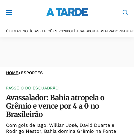
ÚLTIMAS NOTÍCIAS
ELEIÇÕES 2026
POLÍTICA
ESPORTES
SALVADOR
BAHIA
P
HOME
>
ESPORTES
PASSEIO DO ESQUADRÃO!
Avassalador: Bahia atropela o
Grêmio e vence por 4 a 0 no
Brasileirão
Com gols de Iago, Willian José, David Duarte e
Rodrigo Nestor, Bahia domina Grêmio na Fonte