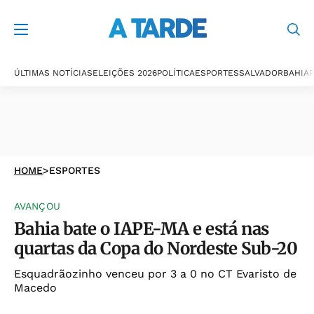
ÚLTIMAS NOTÍCIAS
ELEIÇÕES 2026
POLÍTICA
ESPORTES
SALVADOR
BAHIA
P
HOME
>
ESPORTES
AVANÇOU
Bahia bate o IAPE-MA e está nas
quartas da Copa do Nordeste Sub-20
Esquadrãozinho venceu por 3 a 0 no CT Evaristo de
Macedo