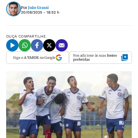
Por
João Grassi
20/08/2025 - 18:52 h
OUÇA
COMPARTILHE
Nos adicione às suas
fontes
Siga o
A TARDE
no Google
preferidas