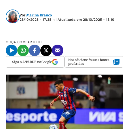
Por
Marina Branco
28/10/2025 - 17:38 h
| Atualizada em
28/10/2025 - 18:10
OUÇA
COMPARTILHE
Nos adicione às suas
fontes
Siga o
A TARDE
no Google
preferidas