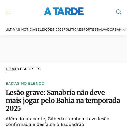
ÚLTIMAS NOTÍCIAS
ELEIÇÕES 2026
POLÍTICA
ESPORTES
SALVADOR
BAHIA
P
HOME
>
ESPORTES
BAIXAS NO ELENCO
Lesão grave: Sanabria não deve
mais jogar pelo Bahia na temporada
2025
Além do atacante, Gilberto também teve lesão
confirmada e desfalca o Esquadrão