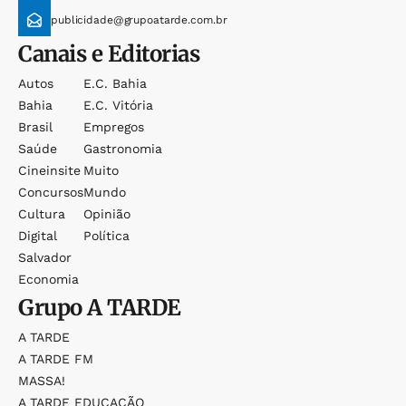
publicidade@grupoatarde.com.br
Canais e Editorias
Autos
E.c. Bahia
Bahia
E.c. Vitória
Brasil
Empregos
Saúde
Gastronomia
Cineinsite
Muito
Concursos
Mundo
Cultura
Opinião
Digital
Política
Salvador
Economia
Grupo
A TARDE
A TARDE
A TARDE FM
MASSA!
A TARDE EDUCAÇÃO