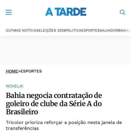
ÚLTIMAS NOTÍCIAS
ELEIÇÕES 2026
POLÍTICA
ESPORTES
SALVADOR
BAHIA
P
HOME
>
ESPORTES
NOVELA!
Bahia negocia contratação de
goleiro de clube da Série A do
Brasileiro
Tricolor prioriza reforçar a posição nesta janela de
transferências