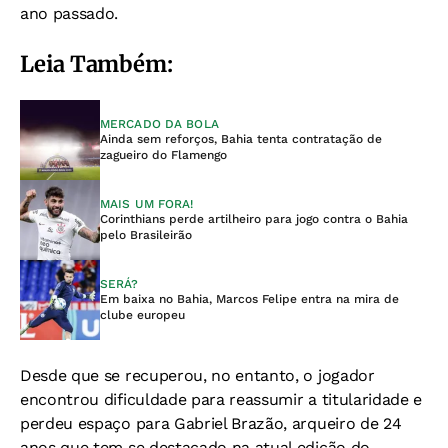
ano passado.
Leia Também:
MERCADO DA BOLA
Ainda sem reforços, Bahia tenta contratação de
zagueiro do Flamengo
MAIS UM FORA!
Corinthians perde artilheiro para jogo contra o Bahia
pelo Brasileirão
SERÁ?
Em baixa no Bahia, Marcos Felipe entra na mira de
clube europeu
Desde que se recuperou, no entanto, o jogador
encontrou dificuldade para reassumir a titularidade e
perdeu espaço para Gabriel Brazão, arqueiro de 24
anos que tem se destacado na atual edição do