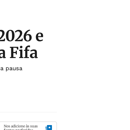
2026 e
a Fifa
da pausa
Nos adicione às suas