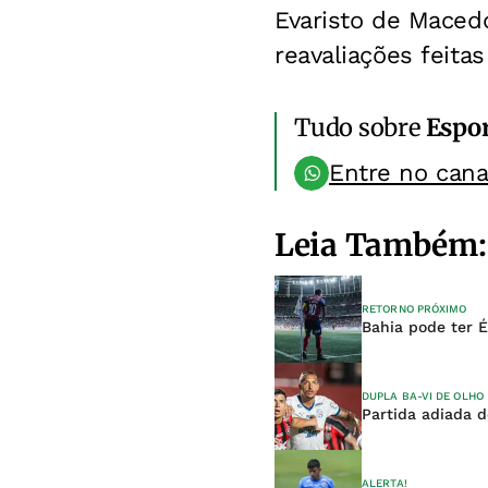
Evaristo de Maced
reavaliações feit
Tudo sobre
Espo
Entre no can
Leia Também:
RETORNO PRÓXIMO
Bahia pode ter É
DUPLA BA-VI DE OLHO
Partida adiada do
ALERTA!