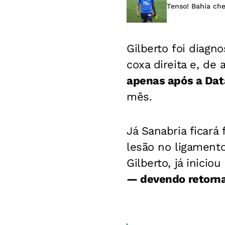
Tenso! Bahia che
Gilberto foi diagn
coxa direita e, de
apenas após a Dat
mês.
Já Sanabria ficará
lesão no ligament
Gilberto, já inicio
— devendo retorna