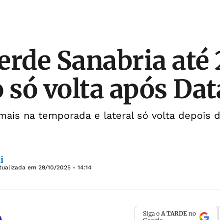
erde Sanabria até 
 só volta após Dat
mais na temporada e lateral só volta depois 
i
tualizada em
29/10/2025 - 14:14
Siga o
A TARDE
no