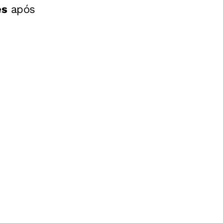
es
após