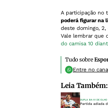
A participação no
poderá figurar na 
deste domingo, 2,
Vale lembrar que o
do camisa 10 dian
Tudo sobre
Espo
Entre no can
Leia Também:
DUPLA BA-VI DE OLHO
Partida adiada do