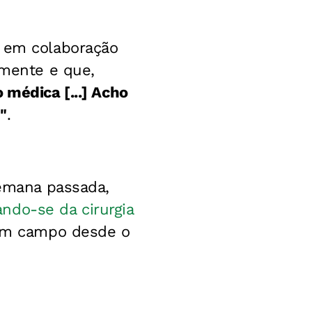
, em colaboração
amente e que,
médica [...] Acho
"
.
semana passada,
ndo-se da cirurgia
 em campo desde o