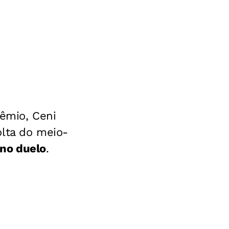
rêmio, Ceni
olta do meio-
 no duelo
.