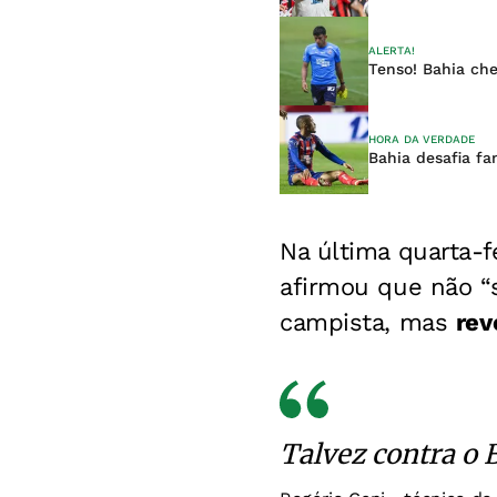
ALERTA!
Tenso! Bahia che
HORA DA VERDADE
Bahia desafia fa
Na última quarta-f
afirmou que não “
campista, mas
rev
Talvez contra o 