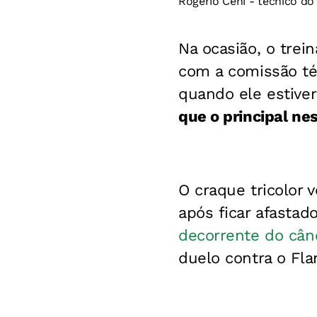
Rogério Ceni - técnico do
Na ocasião, o tre
com a comissão téc
quando ele estiver
que o principal n
O craque tricolor 
após ficar afasta
decorrente do cânc
duelo contra o Fl