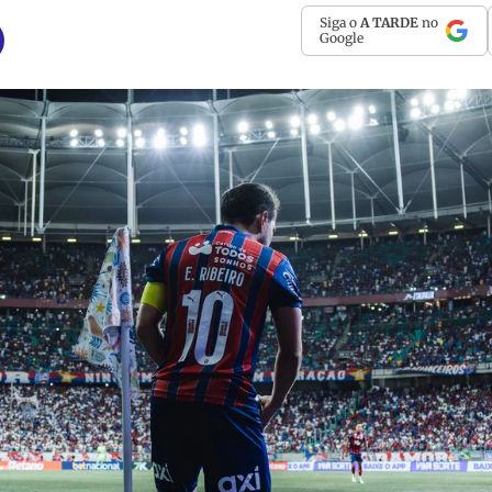
Siga o
A TARDE
no
Google