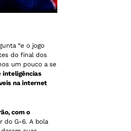
gunta “e o jogo
tes do final dos
enos um pouco a se
e
inteligências
veis na internet
rão, com o
r do G-6. A bola
já deram suas