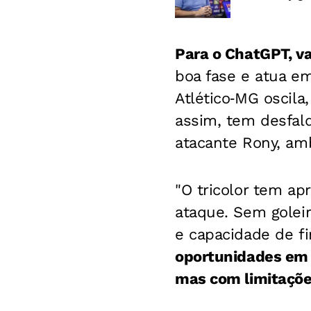
Para o ChatGPT, vai
boa fase e atua e
Atlético‑MG oscila
assim, tem desfal
atacante Rony, amb
"O tricolor tem a
ataque. S
em goleir
e capacidade de fi
oportunidades em t
mas com limitaçõe