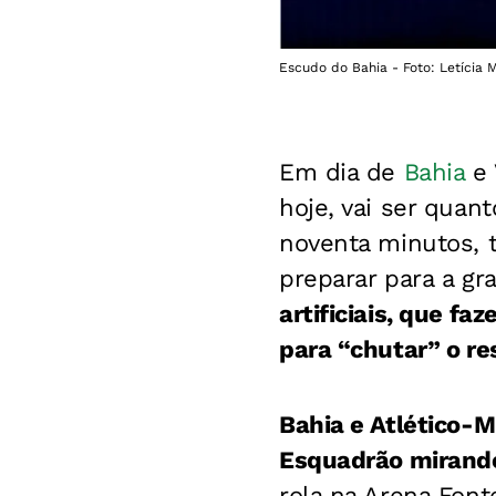
Escudo do Bahia - Foto: Letícia M
Em dia de
Bahia
e 
hoje, vai ser quan
noventa minutos, 
preparar para a gr
artificiais, que f
para “chutar” o re
Bahia e Atlético-M
Esquadrão mirand
rola na Arena Font