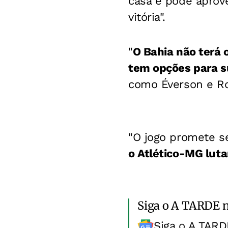
casa e pode aprove
vitória".
"
O Bahia não terá 
tem opções para su
como Éverson e Ro
"O jogo promete s
o Atlético-MG lut
Siga o A TARDE 
Siga o A TARD