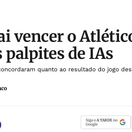
ai vencer o Atléti
 palpites de IAs
concordaram quanto ao resultado do jogo des
nco
Siga o
A TARDE
no
Google