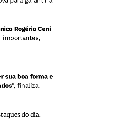
va para garantir a
cnico Rogério Ceni
s importantes,
r sua boa forma e
ados
", finaliza.
staques do dia.