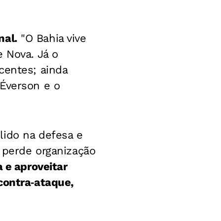
nal.
"
O Bahia vive
e Nova.
Já o
centes; ainda
 Éverson e o
lido na defesa e
o perde organização
 e aproveitar
contra‑ataque,