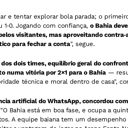
ar e tentar explorar bola parada; o primei
 1‑0. J
ogando com confiança,
o Bahia deve 
elos visitantes, mas aproveitando contra‑
tico para fechar a conta
", segue.
dos dois times, equilíbrio geral do confron
to numa vitória por 2×1 para o Bahia
— resu
oridade técnica e moral dentro de casa", co
ência artificial do WhatsApp, concordou com 
"
O Bahia está em boa fase, e ocupa a quin
tos.
A equipe baiana tem um desempenho 