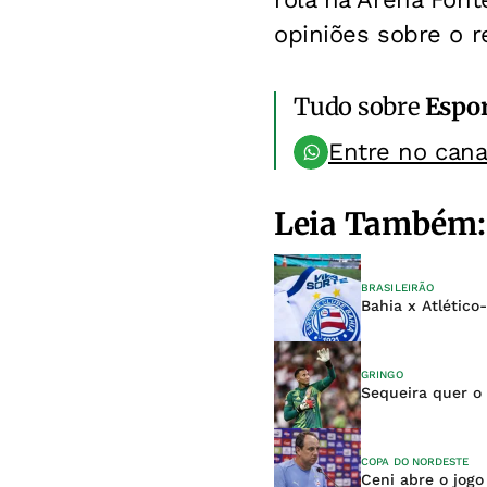
opiniões sobre o r
Tudo sobre
Espo
Entre no can
Leia Também:
BRASILEIRÃO
Bahia x Atlético
GRINGO
Sequeira quer o 
COPA DO NORDESTE
Ceni abre o jog