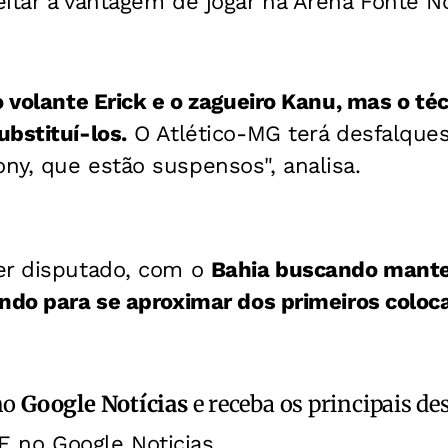
itar a vantagem de jogar na Arena Fonte No
o volante Erick e o zagueiro Kanu, mas o té
bstituí-los.
O Atlético-MG terá desfalque
ny, que estão suspensos", analisa.
er disputado, com o
Bahia buscando mante
ando para se aproximar dos primeiros coloc
no
Google Notícias
e receba os principais de
E no Google Noticias