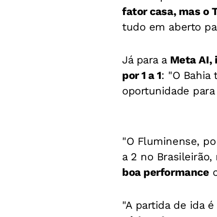
fator casa, mas o 
tudo em aberto para
Já para a
Meta AI, 
por 1 a 1
: "O Bahia
oportunidade para 
"O Fluminense, po
a 2 no Brasileirão,
boa performance
c
"A partida de ida 