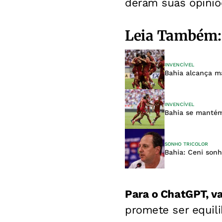
deram suas opiniõe
Leia Também:
INVENCÍVEL
Bahia alcança m
INVENCÍVEL
Bahia se mantém 
SONHO TRICOLOR
Bahia: Ceni sonh
Para o ChatGPT, vai
promete ser equil