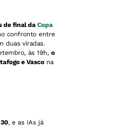
 de final da
Copa
mo confronto entre
m duas viradas.
etembro, às 19h,
o
tafogo e Vasco
na
h30
, e as IAs já