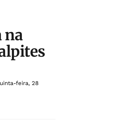
a na
alpites
inta-feira, 28