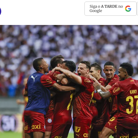
Siga o
A TARDE
no
Google