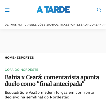
ÚLTIMAS NOTÍCIAS
ELEIÇÕES 2026
POLÍTICA
ESPORTES
SALVADOR
BAHIA
P
HOME
>
ESPORTES
COPA DO NORDESTE
Bahia x Ceará: comentarista aponta
duelo como "final antecipada"
Esquadrão e Vozão medem forças em confronto
decisivo na semifinal do Nordestão