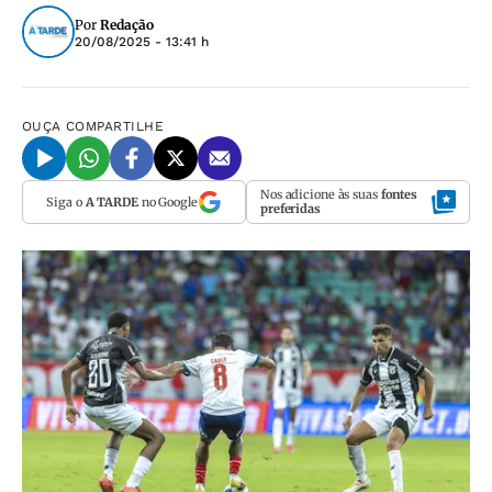
Por
Redação
20/08/2025 - 13:41 h
OUÇA
COMPARTILHE
Nos adicione às suas
fontes
Siga o
A TARDE
no Google
preferidas