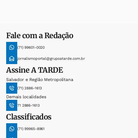
Fale com a Redação
(71) 99601-0020
jornalismoportal@grupoatarde.com.br
Assine
A TARDE
Salvador e Região Metropolitana
(71) 2886-1613
Demais localidades
71 2886-1613
Classificados
(71) 99965-8961