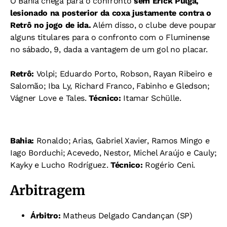
O Bahia chega para o confronto
sem Erick Pulga,
lesionado na posterior da coxa justamente contra o
Retrô no jogo de ida.
Além disso, o clube deve poupar
alguns titulares para o confronto com o Fluminense
no sábado, 9, dada a vantagem de um gol no placar.
Retrô:
Volpi; Eduardo Porto, Robson, Rayan Ribeiro e
Salomão; Iba Ly, Richard Franco, Fabinho e Gledson;
Vágner Love e Tales.
Técnico:
Itamar Schülle.
Bahia:
Ronaldo; Arias, Gabriel Xavier, Ramos Mingo e
Iago Borduchi; Acevedo, Nestor, Michel Araújo e Cauly;
Kayky e Lucho Rodríguez.
Técnico:
Rogério Ceni.
Arbitragem
Árbitro:
Matheus Delgado Candançan (SP)