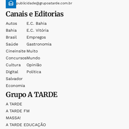
publicidade@grupoatarde.com.br
Canais e Editorias
Autos
E.c. Bahia
Bahia
E.c. Vitória
Brasil
Empregos
Saúde
Gastronomia
Cineinsite
Muito
Concursos
Mundo
Cultura
Opinião
Digital
Política
Salvador
Economia
Grupo
A TARDE
A TARDE
A TARDE FM
MASSA!
A TARDE EDUCAÇÃO