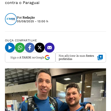
contra o Paraguai
Por
Redação
05/08/2025 - 13:00 h
OUÇA
COMPARTILHE
Nos adicione às suas
fontes
Siga o
A TARDE
no Google
preferidas