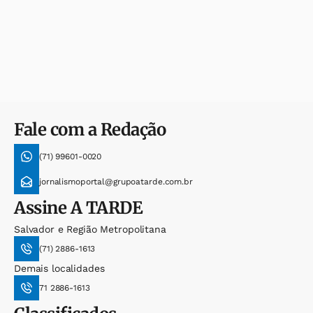
Fale com a Redação
(71) 99601-0020
jornalismoportal@grupoatarde.com.br
Assine
A TARDE
Salvador e Região Metropolitana
(71) 2886-1613
Demais localidades
71 2886-1613