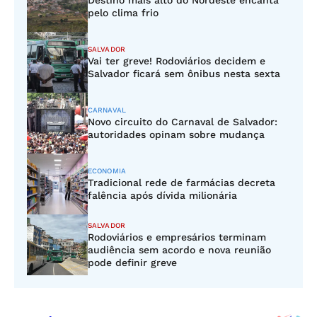
Destino mais alto do Nordeste encanta
pelo clima frio
SALVADOR
Vai ter greve! Rodoviários decidem e
Salvador ficará sem ônibus nesta sexta
CARNAVAL
Novo circuito do Carnaval de Salvador:
autoridades opinam sobre mudança
ECONOMIA
Tradicional rede de farmácias decreta
falência após dívida milionária
SALVADOR
Rodoviários e empresários terminam
audiência sem acordo e nova reunião
pode definir greve