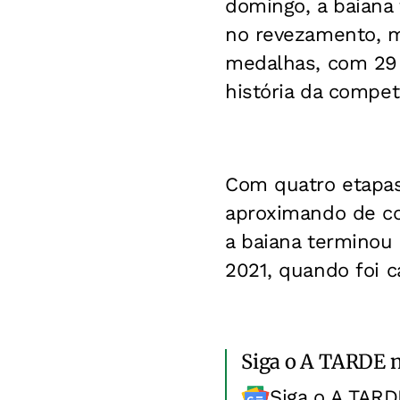
domingo, a baiana 
no revezamento, m
medalhas, com 29 
história da compet
Com quatro etapas 
aproximando de co
a baiana terminou 
2021, quando foi 
Siga o A TARDE 
Siga o A TARD