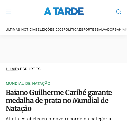
ÚLTIMAS NOTÍCIAS
ELEIÇÕES 2026
POLÍTICA
ESPORTES
SALVADOR
BAHIA
P
HOME
>
ESPORTES
MUNDIAL DE NATAÇÃO
Baiano Guilherme Caribé garante
medalha de prata no Mundial de
Natação
Atleta estabeleceu o novo recorde na categoria