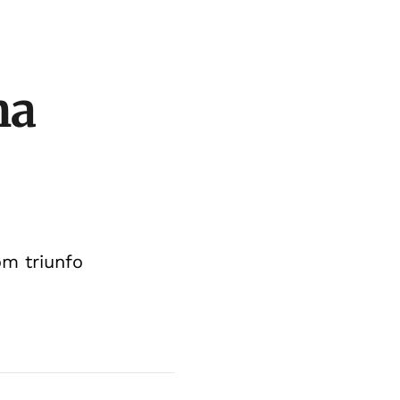
na
m triunfo