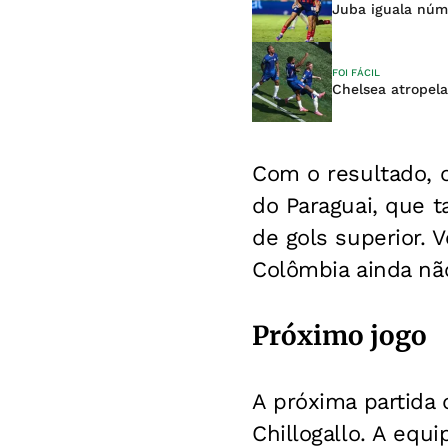
Juba iguala núm
FOI FÁCIL
Chelsea atropel
Com o resultado, 
do Paraguai, que 
de gols superior. 
Colômbia ainda nã
Próximo jogo
A próxima partida 
Chillogallo. A equ