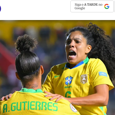
Siga o
A TARDE
no
Google