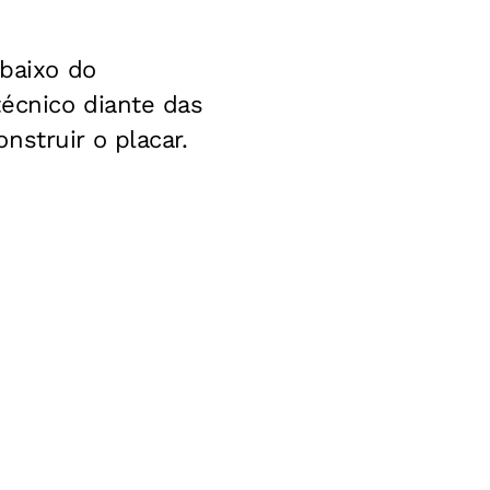
abaixo do
técnico diante das
struir o placar.