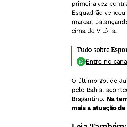
primeira vez contr
Esquadrão venceu 
marcar, balançando
cima do Vitória.
Tudo sobre
Espo
Entre no can
O último gol de Ju
pelo Bahia, acont
Bragantino.
Na tem
mais a atuação de
Leia Também: