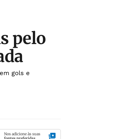
s pelo
ada
em gols e
Nos adicione às suas
fontes preferidas