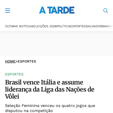
ÚLTIMAS NOTÍCIAS
ELEIÇÕES 2026
POLÍTICA
ESPORTES
SALVADOR
BAHIA
P
HOME
>
ESPORTES
ESPORTES
Brasil vence Itália e assume
liderança da Liga das Nações de
Vôlei
Seleção Feminina venceu os quatro jogos que
disputou na competição