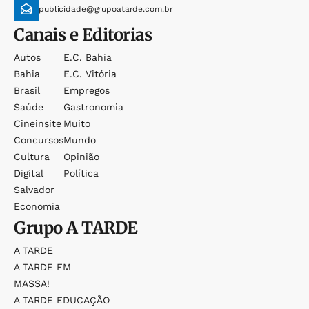
publicidade@grupoatarde.com.br
Canais e Editorias
Autos
E.c. Bahia
Bahia
E.c. Vitória
Brasil
Empregos
Saúde
Gastronomia
Cineinsite
Muito
Concursos
Mundo
Cultura
Opinião
Digital
Política
Salvador
Economia
Grupo
A TARDE
A TARDE
A TARDE FM
MASSA!
A TARDE EDUCAÇÃO