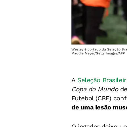
Wesley é cortado da Seleção Bras
Maddie Meyer/Getty Images/AFP
A
Seleção Brasileir
Copa do Mundo
de
Futebol (CBF) con
de uma lesão musc
O jogador deixou 