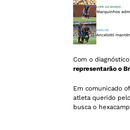
COPA DO MUNDO
Marquinhos admit
ANÁLISE
Ancelotti manté
Com o diagnóstico
representarão o Br
Em comunicado ofi
atleta querido pe
busca o hexacamp