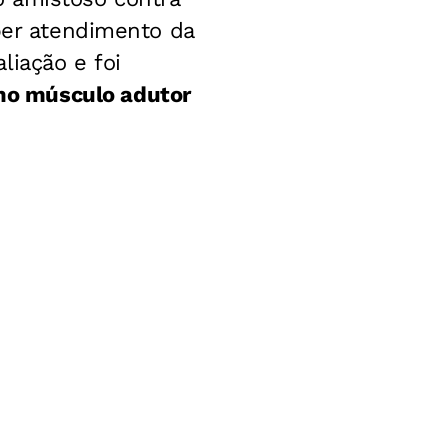
eber atendimento da
liação e foi
no músculo adutor