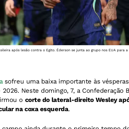
ileira após lesão contra o Egito. Éderson se junta ao grupo nos EUA para a 
a
sofreu uma baixa importante às vésperas
 2026. Neste domingo, 7, a Confederação Br
firmou o
corte do lateral-direito Wesley ap
ular na coxa esquerda
.
o campo ainda durante o primeiro tempo d