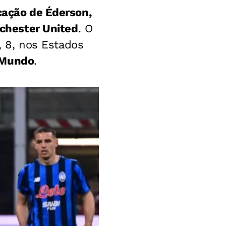
cação de Éderson,
nchester United
. O
a, 8, nos Estados
 Mundo
.