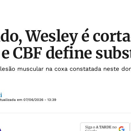
do, Wesley é cort
 e CBF define subs
e lesão muscular na coxa constatada neste do
i
Atualizada em
07/06/2026 - 13:39
Siga o
A TARDE
no