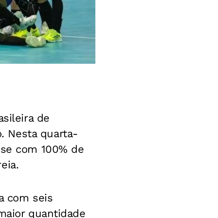
sileira de
. Nesta quarta-
o-se com 100% de
eia.
ta com seis
 maior quantidade