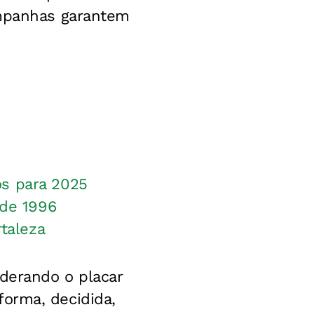
ampanhas garantem
os para 2025
 de 1996
rtaleza
iderando o placar
 forma, decidida,