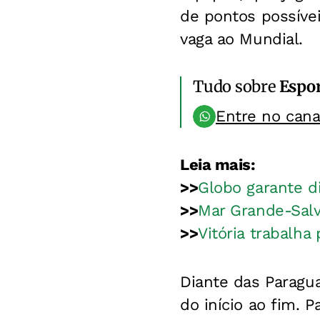
de pontos possíve
vaga ao Mundial.
Tudo sobre
Espo
Entre no can
Leia mais:
>>
Globo garante d
>>
Mar Grande-Salva
>>
Vitória trabalha
Diante das Paragua
do início ao fim. P