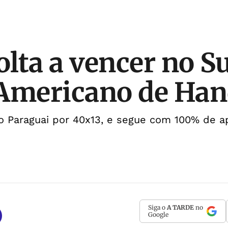
olta a vencer no S
Americano de Han
o Paraguai por 40x13, e segue com 100% de a
Siga o
A TARDE
no
Google