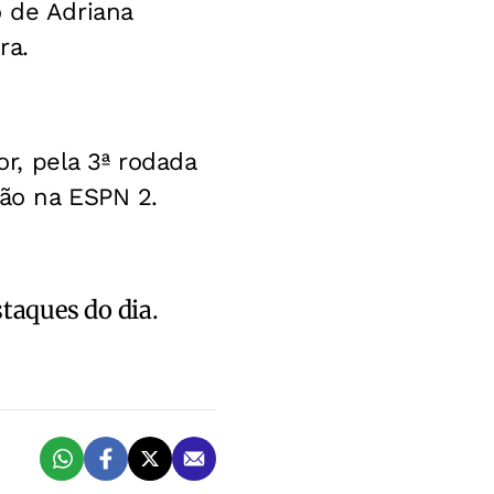
o de Adriana
ra.
or, pela 3ª rodada
são na ESPN 2.
staques do dia.