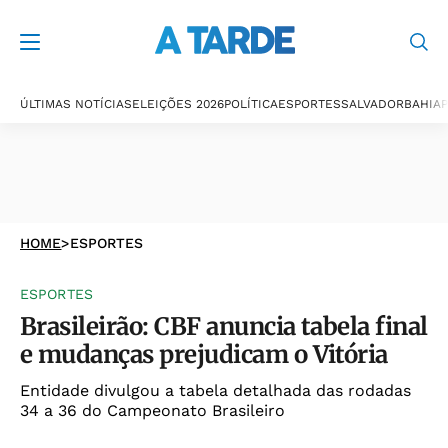
ÚLTIMAS NOTÍCIAS
ELEIÇÕES 2026
POLÍTICA
ESPORTES
SALVADOR
BAHIA
P
HOME
>
ESPORTES
ESPORTES
Brasileirão: CBF anuncia tabela final
e mudanças prejudicam o Vitória
Entidade divulgou a tabela detalhada das rodadas
34 a 36 do Campeonato Brasileiro