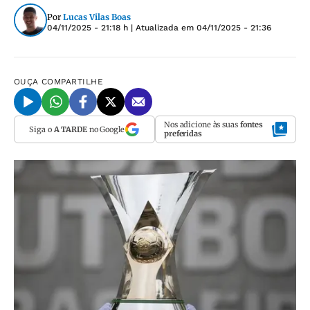
Por
Lucas Vilas Boas
04/11/2025 - 21:18 h
| Atualizada em
04/11/2025 - 21:36
OUÇA
COMPARTILHE
Nos adicione às suas
fontes
Siga o
A TARDE
no Google
preferidas