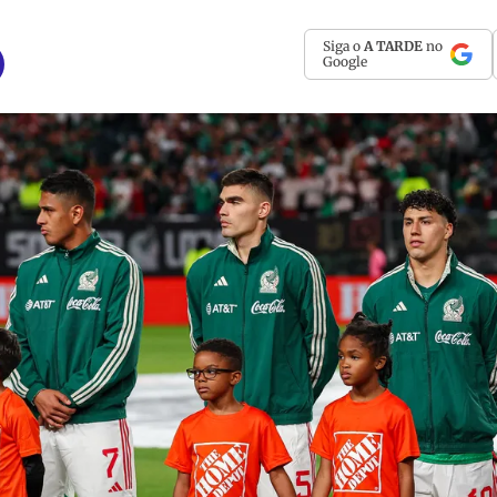
Siga o
A TARDE
no
Google