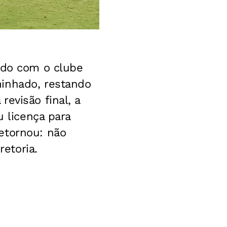
rdo com o clube
minhado, restando
evisão final, a
u licença para
etornou: não
etoria.