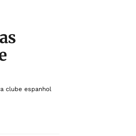
pas
e
ra clube espanhol