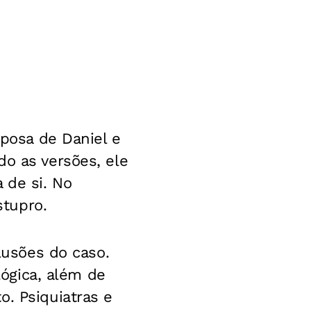
sposa de Daniel e
do as versões, ele
 de si. No
stupro.
clusões do caso.
lógica, além de
o. Psiquiatras e