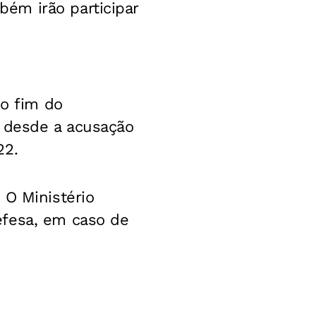
ém irão participar
no fim do
r desde a acusação
22.
 O Ministério
efesa, em caso de