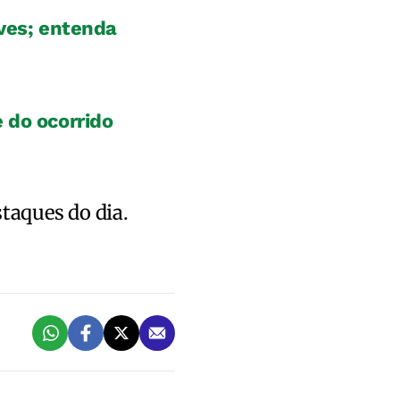
lves; entenda
 do ocorrido
staques do dia.