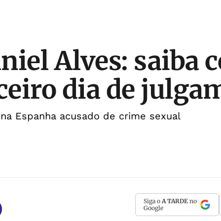
niel Alves: saiba
rceiro dia de julg
 na Espanha acusado de crime sexual
Siga o
A TARDE
no
Google