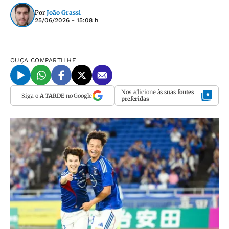
Por
João Grassi
25/06/2026 - 15:08 h
OUÇA
COMPARTILHE
Nos adicione às suas
fontes
Siga o
A TARDE
no Google
preferidas