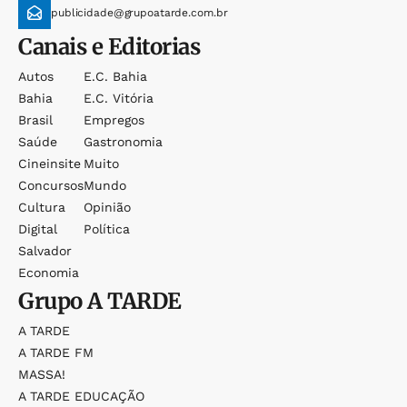
publicidade@grupoatarde.com.br
Canais e Editorias
Autos
E.c. Bahia
Bahia
E.c. Vitória
Brasil
Empregos
Saúde
Gastronomia
Cineinsite
Muito
Concursos
Mundo
Cultura
Opinião
Digital
Política
Salvador
Economia
Grupo
A TARDE
A TARDE
A TARDE FM
MASSA!
A TARDE EDUCAÇÃO