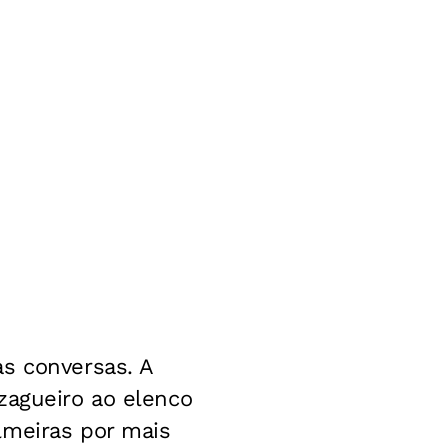
as conversas.
A
zagueiro ao elenco
lmeiras por mais