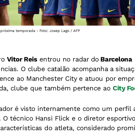
 próxima temporada - Foto: Josep Lago / AFP
ro
Vitor Reis
entrou no radar do
Barcelona
ências. O clube catalão acompanha a situa
rtence ao Manchester City e atuou por emp
ada, clube que também pertence ao
City F
ador é visto internamente como um perfil 
. O técnico Hansi Flick e o diretor esporti
aracterísticas do atleta, considerado prom