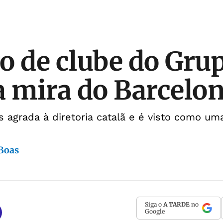
o de clube do Grup
a mira do Barcelo
s agrada à diretoria catalã e é visto como u
 Boas
Siga o
A TARDE
no
Google