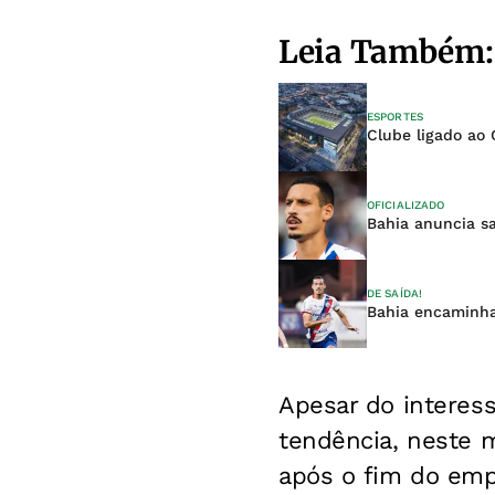
Leia Também:
ESPORTES
Clube ligado ao 
OFICIALIZADO
Bahia anuncia sa
DE SAÍDA!
Bahia encaminha 
Apesar do interes
tendência, neste m
após o fim do emp