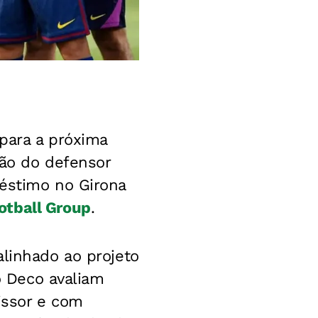
para a próxima
ção do defensor
réstimo no Girona
ootball Group
.
alinhado ao projeto
vo Deco avaliam
issor e com