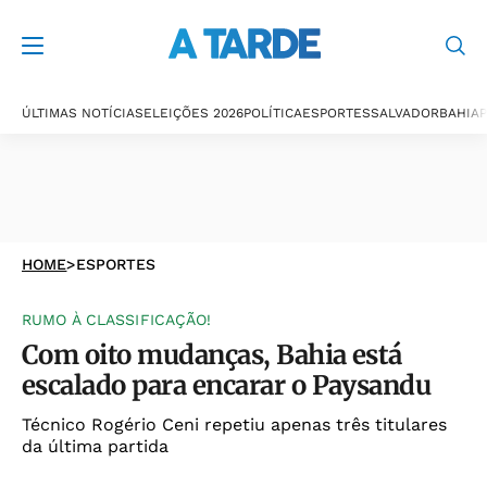
ÚLTIMAS NOTÍCIAS
ELEIÇÕES 2026
POLÍTICA
ESPORTES
SALVADOR
BAHIA
P
HOME
>
ESPORTES
RUMO À CLASSIFICAÇÃO!
Com oito mudanças, Bahia está
escalado para encarar o Paysandu
Técnico Rogério Ceni repetiu apenas três titulares
da última partida