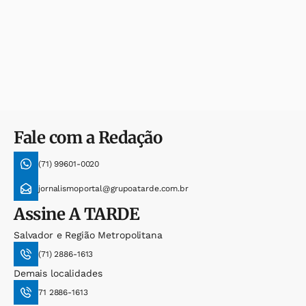
Fale com a Redação
(71) 99601-0020
jornalismoportal@grupoatarde.com.br
Assine
A TARDE
Salvador e Região Metropolitana
(71) 2886-1613
Demais localidades
71 2886-1613