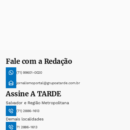
Fale com a Redação
(71) 99601-0020
jornalismoportal@grupoatarde.com.br
Assine
A TARDE
Salvador e Região Metropolitana
(71) 2886-1613
Demais localidades
71 2886-1613