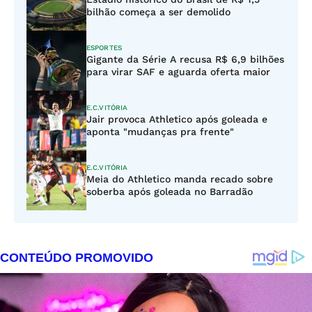
bilhão começa a ser demolido
ESPORTES
Gigante da Série A recusa R$ 6,9 bilhões
para virar SAF e aguarda oferta maior
E.C.VITÓRIA
Jair provoca Athletico após goleada e
aponta "mudanças pra frente"
E.C.VITÓRIA
Meia do Athletico manda recado sobre
soberba após goleada no Barradão