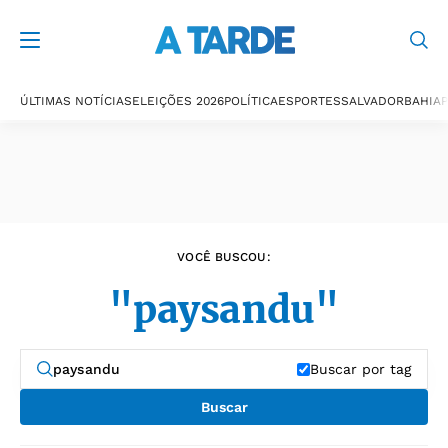
Últimas notícias
ÚLTIMAS NOTÍCIAS
ELEIÇÕES 2026
POLÍTICA
ESPORTES
SALVADOR
BAHIA
P
VOCÊ BUSCOU:
"paysandu"
Buscar por tag
Buscar