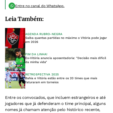
Entre no canal do WhatsApp.
Leia Também:
AGENDA RUBRO-NEGRA
Saiba quantas partidas no máximo o Vitória pode jogar
em 2026
FIM DA LINHA!
Ex-Vitória anuncia aposentadoria: "Decisão mais difícil
da minha vida"
RETROSPECTIVA 2025
Bahia e Vitória estão entre os 20 times que mais
faturaram em torneios
Entre os convocados, que incluem estrangeiros e até
jogadores que já defenderam o time principal,
alguns
nomes já chamam atenção pelo histórico recente,