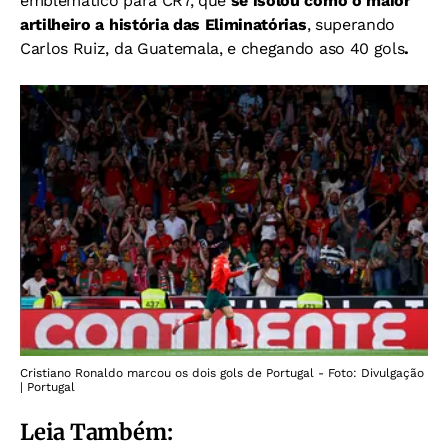
emblemático para CR7, que
se isolou como o maior
artilheiro a história das Eliminatórias
, superando
Carlos Ruiz, da Guatemala, e chegando aso 40 gols
.
Cristiano Ronaldo marcou os dois gols de Portugal - Foto: Divulgação
| Portugal
Leia Também: