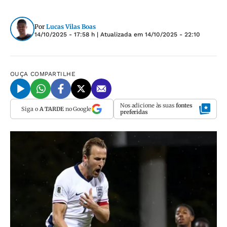
Por
Lucas Vilas Boas
14/10/2025 - 17:58 h
| Atualizada em
14/10/2025 - 22:10
OUÇA
COMPARTILHE
Nos adicione às suas
fontes
Siga o
A TARDE
no Google
preferidas