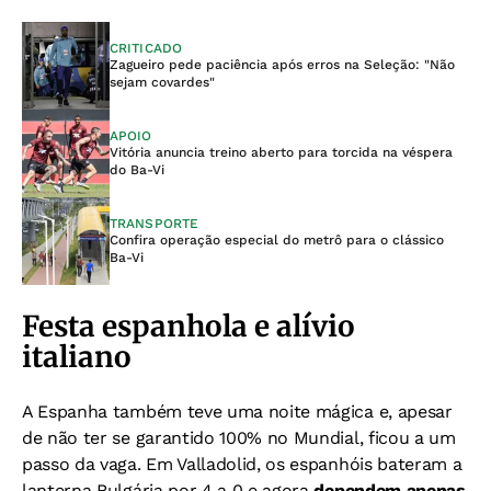
CRITICADO
Zagueiro pede paciência após erros na Seleção: "Não
sejam covardes"
APOIO
Vitória anuncia treino aberto para torcida na véspera
do Ba-Vi
TRANSPORTE
Confira operação especial do metrô para o clássico
Ba-Vi
Festa espanhola e alívio
italiano
A Espanha também teve uma noite mágica e, apesar
de não ter se garantido 100% no Mundial, ficou a um
passo da vaga. Em Valladolid, os espanhóis bateram a
lanterna Bulgária por 4 a 0 e agora
dependem apenas