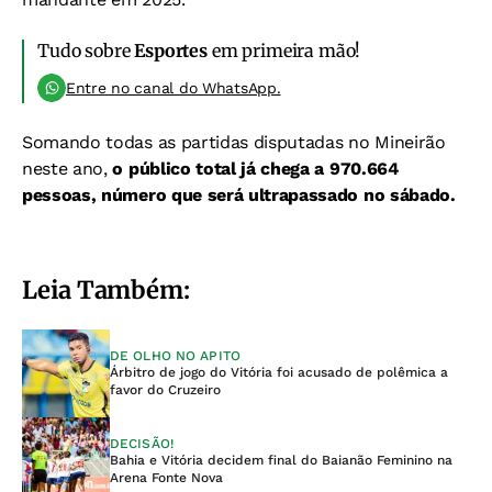
Tudo sobre
Esportes
em primeira mão!
Entre no canal do WhatsApp.
Somando todas as partidas disputadas no Mineirão
neste ano,
o público total já chega a 970.664
pessoas, número que será ultrapassado no sábado.
Leia Também:
DE OLHO NO APITO
Árbitro de jogo do Vitória foi acusado de polêmica a
favor do Cruzeiro
DECISÃO!
Bahia e Vitória decidem final do Baianão Feminino na
Arena Fonte Nova