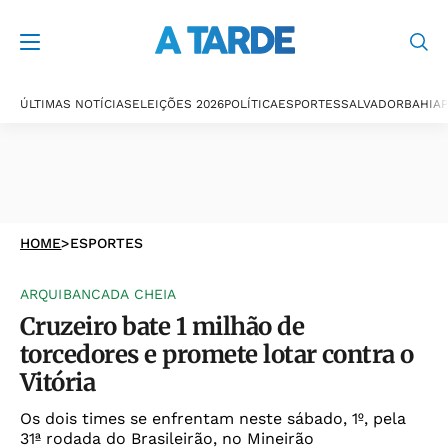
ÚLTIMAS NOTÍCIAS
ELEIÇÕES 2026
POLÍTICA
ESPORTES
SALVADOR
BAHIA
P
HOME
>
ESPORTES
ARQUIBANCADA CHEIA
Cruzeiro bate 1 milhão de
torcedores e promete lotar contra o
Vitória
Os dois times se enfrentam neste sábado, 1º, pela
31ª rodada do Brasileirão, no Mineirão