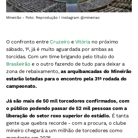
Mineirão - Foto: Reprodução I Instagram @mineirao
O confronto entre
Cruzeiro
e
Vitória
no próximo
sábado, 1º, já é muito aguardada por ambas as
torcidas. Com um time brigando pelo título do
Brasileirão
e o outro fazendo de tudo para deixar a
zona de rebaixamento,
as arquibancadas do Mineirão
estarão lotadas para o encontro pela 31ª rodada do
campeonato.
Já são mais de 50 mil torcedores confirmados, com
o público podendo passar de 52 mil pessoas com a
liberação do setor roxo superior do estádio.
É tanta
gente que quebra recorde - c
om a procura, o clube
mineiro chegará a um milhão de torcedores como
mandante em 2025.