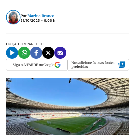
Por
Marina Branco
31/10/2025 - 9:06 h
OUÇA
COMPARTILHE
Nos adicione às suas
fontes
Siga o
A TARDE
no Google
preferidas