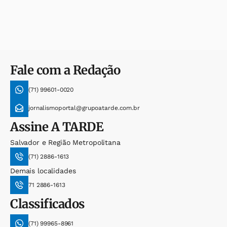
Fale com a Redação
(71) 99601-0020
jornalismoportal@grupoatarde.com.br
Assine
A TARDE
Salvador e Região Metropolitana
(71) 2886-1613
Demais localidades
71 2886-1613
Classificados
(71) 99965-8961