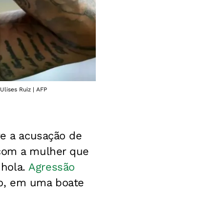
lises Ruiz | AFP
re a acusação de
 com a mulher que
nhola.
Agressão
o, em uma boate