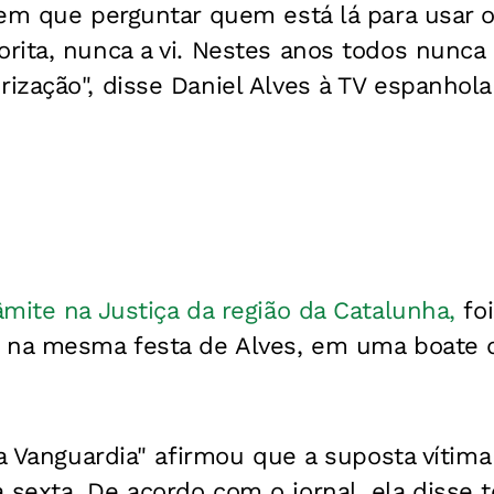
em que perguntar quem está lá para usar o
ita, nunca a vi. Nestes anos todos nunca 
ização", disse Daniel Alves à TV espanhol
mite na Justiça da região da Catalunha,
foi
 na mesma festa de Alves, em uma boate d
La Vanguardia" afirmou que a suposta víti
exta. De acordo com o jornal, ela disse te