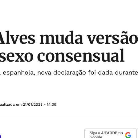
Alves muda versão 
 sexo consensual
 espanhola, nova declaração foi dada durant
tualizada em
21/01/2023 - 14:30
Siga o
A TARDE
no
Google