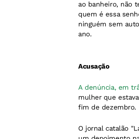
ao banheiro, não t
quem é essa senhor
ninguém sem autor
ano.
Acusação
A denúncia, em trâ
mulher que estava
fim de dezembro.
O jornal catalão "
um depoimento na s