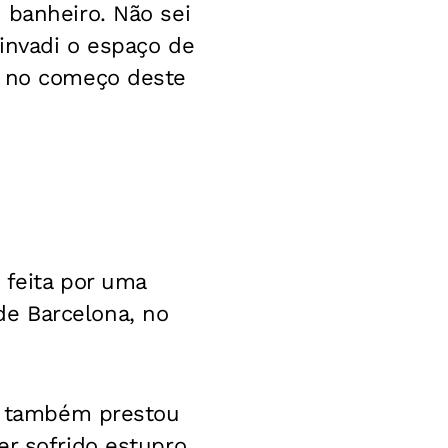
 banheiro. Não sei
invadi o espaço de
a no começo deste
 feita por uma
e Barcelona, no
ma também prestou
r sofrido estupro.