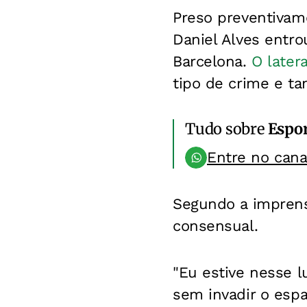
Preso preventivame
Daniel Alves entr
Barcelona.
O later
tipo de crime e t
Tudo sobre
Espo
Entre no can
Segundo a imprensa
consensual.
"Eu estive nesse 
sem invadir o esp