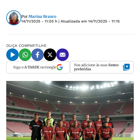
Por
Marina Branco
14/11/2025 - 11:05 h
| Atualizada em
14/11/2025 - 11:15
OUÇA
COMPARTILHE
Nos adicione às suas
fontes
Siga o
A TARDE
no Google
preferidas