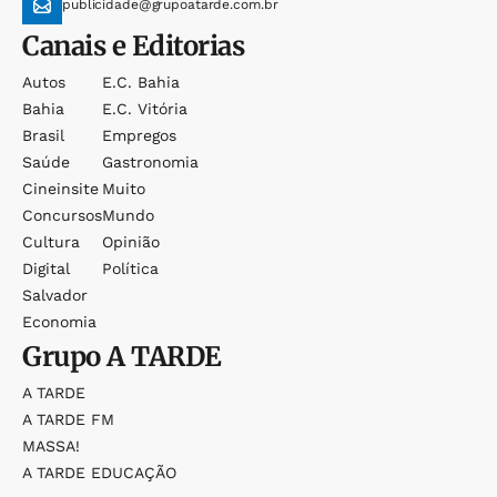
publicidade@grupoatarde.com.br
Canais e Editorias
Autos
E.c. Bahia
Bahia
E.c. Vitória
Brasil
Empregos
Saúde
Gastronomia
Cineinsite
Muito
Concursos
Mundo
Cultura
Opinião
Digital
Política
Salvador
Economia
Grupo
A TARDE
A TARDE
A TARDE FM
MASSA!
A TARDE EDUCAÇÃO