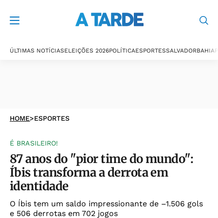
ÚLTIMAS NOTÍCIAS
ELEIÇÕES 2026
POLÍTICA
ESPORTES
SALVADOR
BAHIA
P
HOME
>
ESPORTES
É BRASILEIRO!
87 anos do "pior time do mundo":
Íbis transforma a derrota em
identidade
O Íbis tem um saldo impressionante de –1.506 gols
e 506 derrotas em 702 jogos