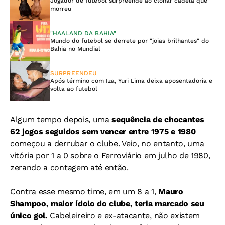
Jogador de futebol surpreende ao clonar cadela que
morreu
"HAALAND DA BAHIA"
Mundo do futebol se derrete por "joias brilhantes" do
Bahia no Mundial
SURPREENDEU
Após término com Iza, Yuri Lima deixa aposentadoria e
volta ao futebol
Algum tempo depois, uma
sequência de chocantes
62 jogos seguidos sem vencer entre 1975 e 1980
começou a derrubar o clube. Veio, no entanto, uma
vitória por 1 a 0 sobre o Ferroviário em julho de 1980,
zerando a contagem até então.
Contra esse mesmo time, em um 8 a 1,
Mauro
Shampoo, maior ídolo do clube, teria marcado seu
único gol.
C
abeleireiro e ex-atacante, não existem