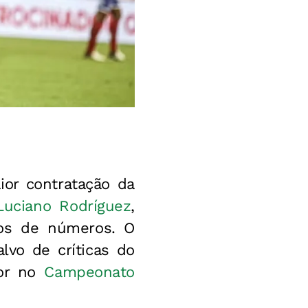
or contratação da
Luciano Rodríguez
,
mos de números. O
lvo de críticas do
lor no
Campeonato