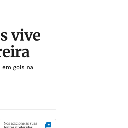
s vive
eira
s em gols na
Nos adicione às suas
fontes preferidas