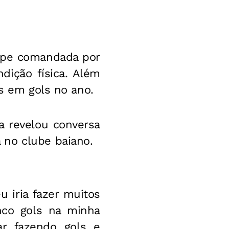
uipe comandada por
dição física. Além
es em gols no ano.
a revelou conversa
 no clube baiano.
 iria fazer muitos
inco gols na minha
ar fazendo gols e