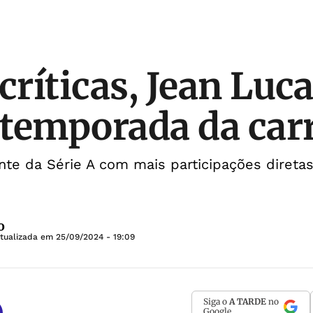
críticas, Jean Luca
temporada da carr
nte da Série A com mais participações direta
o
Atualizada em
25/09/2024 - 19:09
Siga o
A TARDE
no
Google