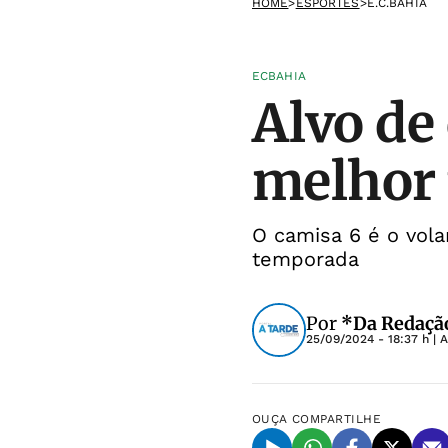
HOME
>
ESPORTES
>
E.C.BAHIA
ECBAHIA
Alvo de 
melhor 
O camisa 6 é o vola
temporada
Por
*Da Redaçã
25/09/2024 - 18:37 h
| 
OUÇA
COMPARTILHE