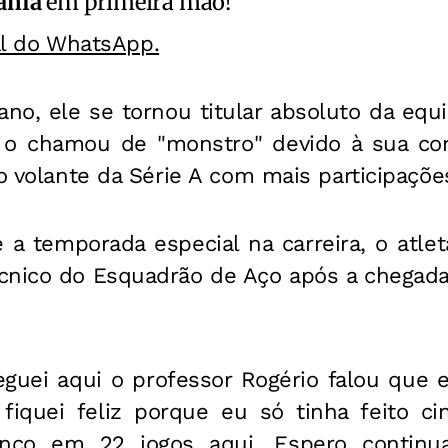
ahia
em primeira mão!
al do WhatsApp.
 ano, ele se tornou titular absoluto da eq
 o chamou de "monstro" devido à sua con
 o volante da Série A com mais participaçõ
 a temporada especial na carreira, o atlet
cnico do Esquadrão de Aço após a chegada
guei aqui o professor Rogério falou que eu
fiquei feliz porque eu só tinha feito c
 cinco em 22 jogos aqui. Espero continu