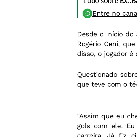
Tudo sobre
E.C.B
Entre no can
Desde o início do
Rogério Ceni, que
disso, o jogador é
Questionado sobre
que teve com o té
"Assim que eu che
gols com ele. Eu 
carreira. Já fiz