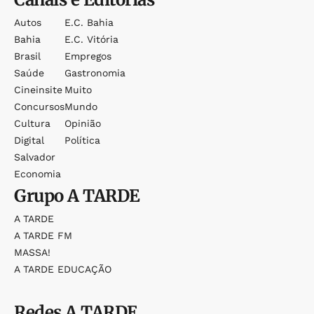
Autos
E.c. Bahia
Bahia
E.c. Vitória
Brasil
Empregos
Saúde
Gastronomia
Cineinsite
Muito
Concursos
Mundo
Cultura
Opinião
Digital
Política
Salvador
Economia
Grupo
A TARDE
A TARDE
A TARDE FM
MASSA!
A TARDE EDUCAÇÃO
Redes
A TARDE