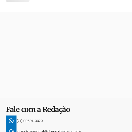
Fale com a Redação
(71) 99601-0020
jornalismoportal@grupoatarde.com.br