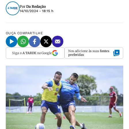
Por
Da Redação
14/10/2024 - 18:15 h
OUÇA
COMPARTILHE
Nos adicione às suas
fontes
Siga o
A TARDE
no Google
preferidas