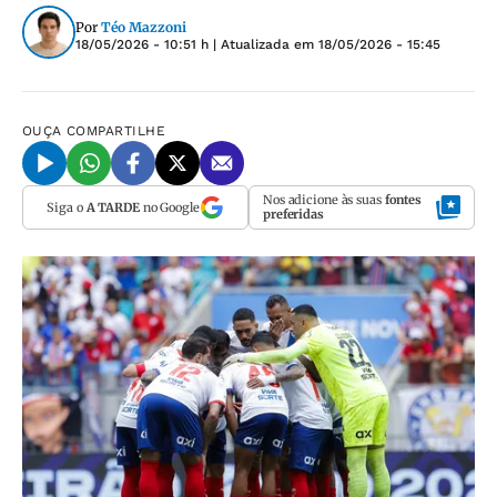
Por
Téo Mazzoni
18/05/2026 - 10:51 h
| Atualizada em
18/05/2026 - 15:45
OUÇA
COMPARTILHE
Nos adicione às suas
fontes
Siga o
A TARDE
no Google
preferidas