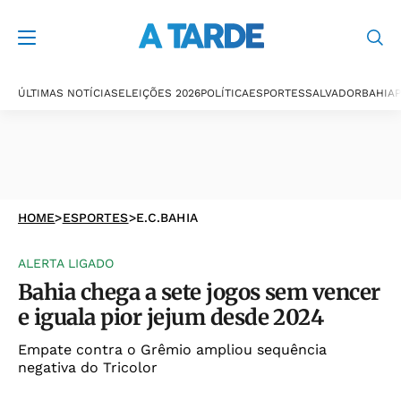
ÚLTIMAS NOTÍCIAS
ELEIÇÕES 2026
POLÍTICA
ESPORTES
SALVADOR
BAHIA
P
HOME
>
ESPORTES
>
E.C.BAHIA
ALERTA LIGADO
Bahia chega a sete jogos sem vencer
e iguala pior jejum desde 2024
Empate contra o Grêmio ampliou sequência
negativa do Tricolor