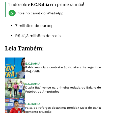
Tudo sobre
E.C.Bahia
em primeira mão!
Entre no canal do WhatsApp.
7 milhões de euros;
R$ 41,3 milhões de reais.
Leia Também:
E.C.BAHIA
Bahia anuncia a contratação do atacante argentino
Alejo Véliz
E.C.BAHIA
Dupla BaVi vence na primeira rodada do Baiano de
Futebol de Amputados
E.C.BAHIA
Falta de reforços desanima torcida? Meia do Bahia
comenta situação