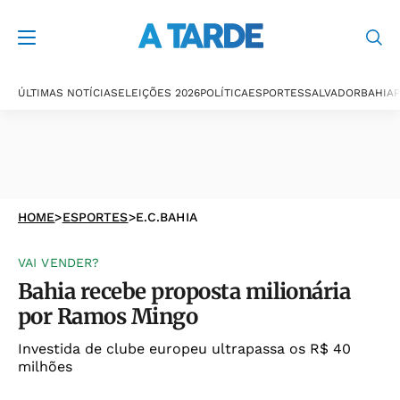
ÚLTIMAS NOTÍCIAS
ELEIÇÕES 2026
POLÍTICA
ESPORTES
SALVADOR
BAHIA
P
HOME
>
ESPORTES
>
E.C.BAHIA
VAI VENDER?
Bahia recebe proposta milionária
por Ramos Mingo
Investida de clube europeu ultrapassa os R$ 40
milhões