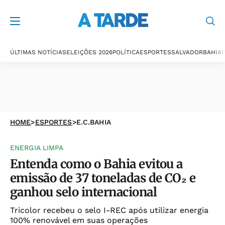
ÚLTIMAS NOTÍCIAS
ELEIÇÕES 2026
POLÍTICA
ESPORTES
SALVADOR
BAHIA
P
HOME
>
ESPORTES
>
E.C.BAHIA
ENERGIA LIMPA
Entenda como o Bahia evitou a
emissão de 37 toneladas de CO₂ e
ganhou selo internacional
Tricolor recebeu o selo I-REC após utilizar energia
100% renovável em suas operações