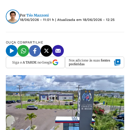
Por
Téo Mazzoni
18/06/2026 - 11:01 h
| Atualizada em
18/06/2026 - 12:25
OUÇA
COMPARTILHE
Nos adicione às suas
fontes
Siga o
A TARDE
no Google
preferidas