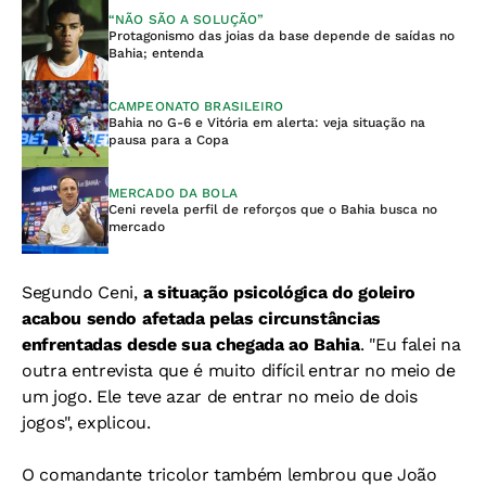
“NÃO SÃO A SOLUÇÃO”
Protagonismo das joias da base depende de saídas no
Bahia; entenda
CAMPEONATO BRASILEIRO
Bahia no G-6 e Vitória em alerta: veja situação na
pausa para a Copa
MERCADO DA BOLA
Ceni revela perfil de reforços que o Bahia busca no
mercado
Segundo Ceni,
a situação psicológica do goleiro
acabou sendo afetada pelas circunstâncias
enfrentadas desde sua chegada ao Bahia
.
"Eu falei na
outra entrevista que é muito difícil entrar no meio de
um jogo. Ele teve azar de entrar no meio de dois
jogos", explicou.
O comandante tricolor também lembrou que João