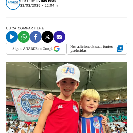
Por
Lucas Vilas Boas
22/02/2025 - 22:04 h
OUÇA
COMPARTILHE
Nos adicione às suas
fontes
Siga o
A TARDE
no Google
preferidas