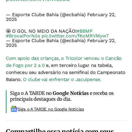
— Esporte Clube Bahia (@ecbahia)
February 22,
2025
🤩 O GOL NO MEIO DA NAÇÃO!
#BBMP
#BrocaiPorNós
pic.twitter.com/fKoMRVMyw7
— Esporte Clube Bahia (@ecbahia)
February 22,
2025
Com apoio das crianças, o Tricolor venceu o Cancão
de Fogo por 2 a 0
e, em terceiro lugar na tabela,
conheceu seu adversário na semifinal do Campeonato
Baiano.
O clube vai enfrentar o Jacuipense.
Siga o A TARDE no
Google Notícias
e receba os
principais destaques do dia.
Siga o A TARDE no Google Noticias
Compartilhe essa notícia com seus