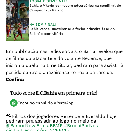
AGORA É SEMIFINAL!
Bahia e Vitória conhecem adversários na semifinal do
Campeonato Baiano
NA SEMIFINAL!
Bahia vence Juazeirense e fecha primeira fase do
Baianão com vitória
Em publicação nas redes sociais, o Bahia revelou que
os filhos do atacante e do volante Rezende, que
iniciou o duelo no time titular, pediram para assistir à
partida contra a Juazeirense no meio da torcida.
Confira:
Tudo sobre
E.C.Bahia
em primeira mão!
Entre no canal do WhatsApp.
🤩 Filhos dos jogadores Rezende e Everaldo hoje
pediram pra assistir ao jogo no meio da
@BamorNovaEra
.
#BBMP
#BrocaiPorNós
pic.twitter.com/v7oNVEECIb