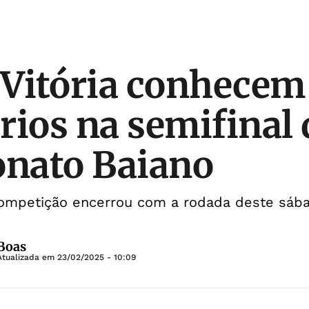
 Vitória conhecem
rios na semifinal 
nato Baiano
competição encerrou com a rodada deste sába
 Boas
Atualizada em
23/02/2025 - 10:09