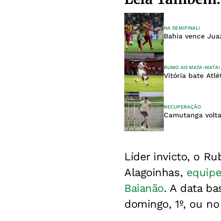
NA SEMIFINAL!
Bahia vence Juaz
RUMO AO MATA-MATA!
Vitória bate Atl
RECUPERAÇÃO
Camutanga volta
Líder invicto, o R
Alagoinhas,
equipe
Baianão
. A data ba
domingo, 1º, ou no