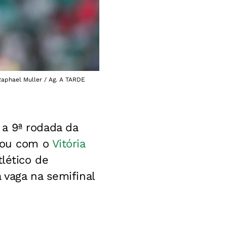
 Raphael Muller / Ag. A TARDE
 a 9ª rodada da
rrou com o
Vitória
lético de
 vaga na semifinal