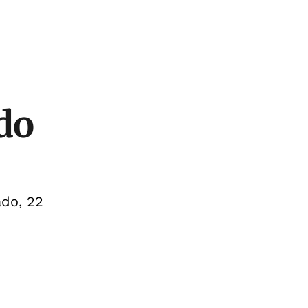
do
do, 22