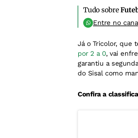
Tudo sobre
Fute
Entre no can
Já o Tricolor, que
por 2 a 0
, vai enf
garantiu a segunda
do Sisal como man
Confira a classifi