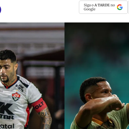
Siga o
A TARDE
no
Google