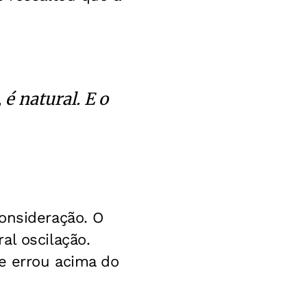
é natural. E o
onsideração. O
al oscilação.
je errou acima do