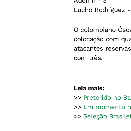
Ademir - 3
Lucho Rodríguez -
O colombiano Óscar
colocação com qua
atacantes reserva
com três.
Leia mais:
>>
Preterido no B
>>
Em momento ruim
>>
Seleção Brasile