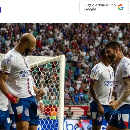
Siga o
A TARDE
no
Google