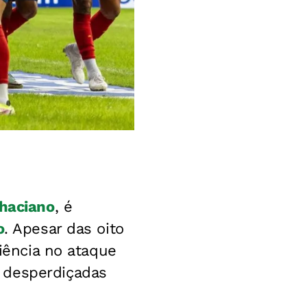
haciano
, é
o
. Apesar das oito
ciência no ataque
 desperdiçadas