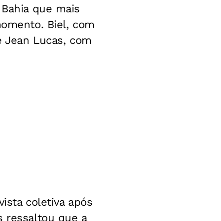
o Bahia que mais
momento. Biel, com
 e Jean Lucas, com
ista coletiva após
s ressaltou que a