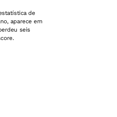
statística de
ano, aparece em
perdeu seis
core.