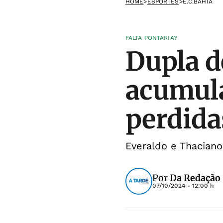
HOME
>
ESPORTES
>
E.C.BAHIA
FALTA PONTARIA?
Dupla d
acumula
perdida
Everaldo e Thaciano
Por
Da Redação
07/10/2024 - 12:00 h