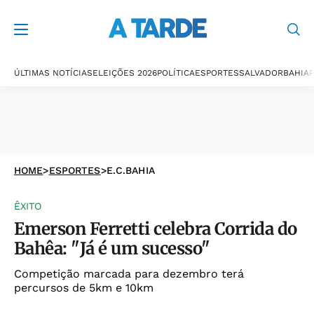
ÚLTIMAS NOTÍCIAS
ELEIÇÕES 2026
POLÍTICA
ESPORTES
SALVADOR
BAHIA
P
HOME
>
ESPORTES
>
E.C.BAHIA
ÊXITO
Emerson Ferretti celebra Corrida do
Bahêa: "Já é um sucesso"
Competição marcada para dezembro terá
percursos de 5km e 10km