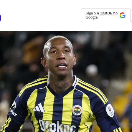
Siga o
A TARDE
no
Google