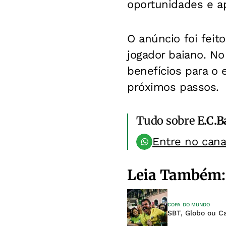
oportunidades e ap
O anúncio foi feit
jogador baiano. No
benefícios para o
próximos passos.
Tudo sobre
E.C.B
Entre no can
Leia Também:
COPA DO MUNDO
SBT, Globo ou Ca