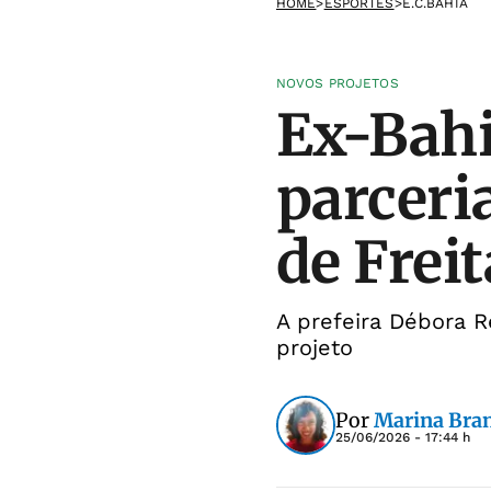
HOME
>
ESPORTES
>
E.C.BAHIA
NOVOS PROJETOS
Ex-Bahi
parceri
de Freit
A prefeira Débora R
projeto
Por
Marina Bra
25/06/2026 - 17:44 h