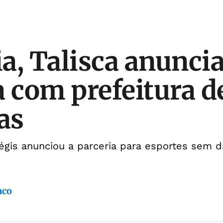
a, Talisca anunci
a com prefeitura d
as
égis anunciou a parceria para esportes sem d
nco