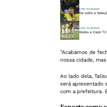
COPA DO MUNDO
De volta à Sele
COPA DO MUNDO
Globo e Cazé TV
"Acabamos de fech
nossa cidade, mas 
Ao lado dela, Tali
será apresentado 
com a prefeitura. 