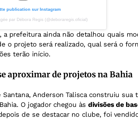
ette publication sur Instagram
agée par Débora Regis (@deboraregis.oficial)
 a prefeitura ainda não detalhou quais mo
 o projeto será realizado, qual será o for
es terão início.
 se aproximar de projetos na Bahia
e Santana, Anderson Talisca construiu sua t
a Bahia. O jogador chegou às
divisões de ba
depois de se destacar no clube, foi vendido