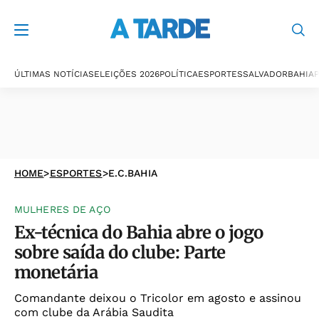
ÚLTIMAS NOTÍCIAS
ELEIÇÕES 2026
POLÍTICA
ESPORTES
SALVADOR
BAHIA
P
HOME
>
ESPORTES
>
E.C.BAHIA
MULHERES DE AÇO
Ex-técnica do Bahia abre o jogo
sobre saída do clube: Parte
monetária
Comandante deixou o Tricolor em agosto e assinou
com clube da Arábia Saudita