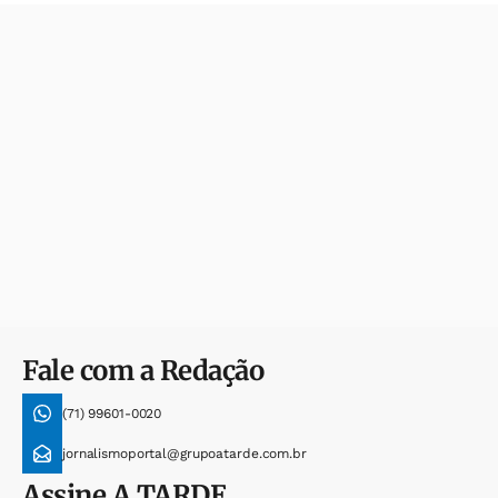
Fale com a Redação
(71) 99601-0020
jornalismoportal@grupoatarde.com.br
Assine
A TARDE