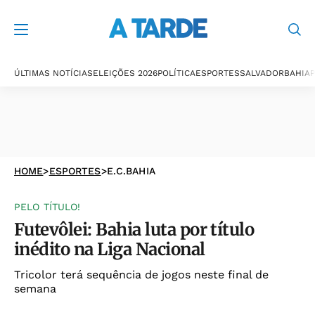
ÚLTIMAS NOTÍCIAS
ELEIÇÕES 2026
POLÍTICA
ESPORTES
SALVADOR
BAHIA
P
HOME
>
ESPORTES
>
E.C.BAHIA
PELO TÍTULO!
Futevôlei: Bahia luta por título
inédito na Liga Nacional
Tricolor terá sequência de jogos neste final de
semana