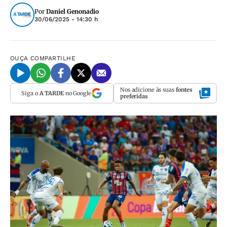
Por
Daniel Genonadio
30/06/2025 - 14:30 h
OUÇA
COMPARTILHE
Nos adicione às suas
fontes
Siga o
A TARDE
no Google
preferidas