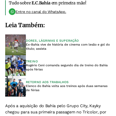
Tudo sobre
E.C.Bahia
em primeira mão!
Entre no canal do WhatsApp.
Leia Também:
DORES, LÁGRIMAS E SUPERAÇÃO
Ex-Bahia vive de história de cinema com lesão e gol do
título; assista
TREINO
Rogério Ceni comanda segundo dia de treino do Bahia
após férias
RETORNO AOS TRABALHOS
Elenco do Bahia volta aos treinos após duas semanas
de férias
Após a aquisição do Bahia pelo Grupo City, Kayky
chegou para sua primeira passagem no Tricolor, por