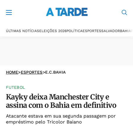
ÚLTIMAS NOTÍCIAS
ELEIÇÕES 2026
POLÍTICA
ESPORTES
SALVADOR
BAHIA
P
HOME
>
ESPORTES
>
E.C.BAHIA
FUTEBOL
Kayky deixa Manchester City e
assina com o Bahia em definitivo
Atacante estava em sua segunda passagem por
empréstimo pelo Tricolor Baiano