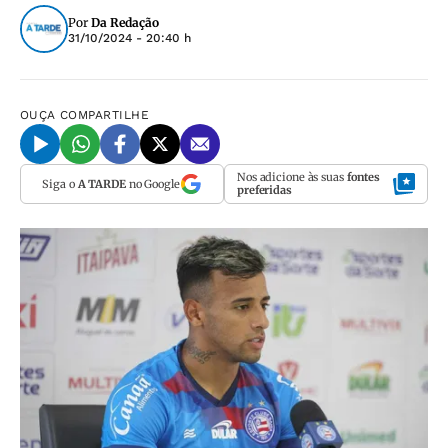
Por
Da Redação
31/10/2024 - 20:40 h
OUÇA
COMPARTILHE
Nos adicione às suas
fontes
Siga o
A TARDE
no Google
preferidas