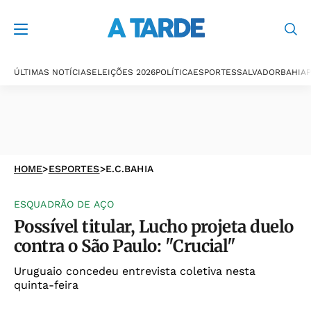
ÚLTIMAS NOTÍCIAS
ELEIÇÕES 2026
POLÍTICA
ESPORTES
SALVADOR
BAHIA
P
HOME
>
ESPORTES
>
E.C.BAHIA
ESQUADRÃO DE AÇO
Possível titular, Lucho projeta duelo
contra o São Paulo: "Crucial"
Uruguaio concedeu entrevista coletiva nesta
quinta-feira