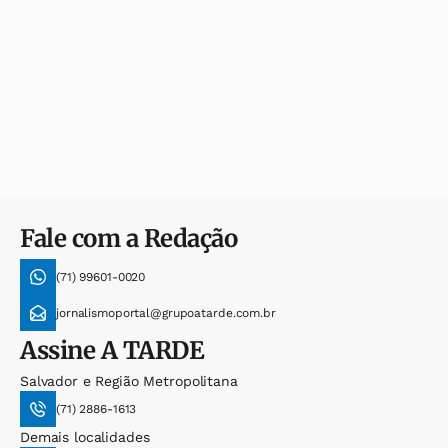
Fale com a Redação
(71) 99601-0020
jornalismoportal@grupoatarde.com.br
Assine
A TARDE
Salvador e Região Metropolitana
(71) 2886-1613
Demais localidades