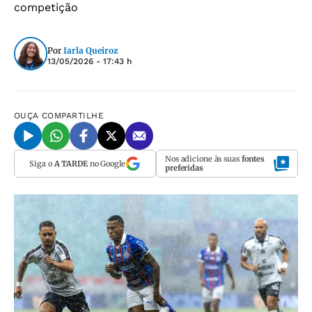
competição
Por
Iarla Queiroz
13/05/2026 - 17:43 h
OUÇA
COMPARTILHE
Nos adicione às suas
fontes
Siga o
A TARDE
no Google
preferidas